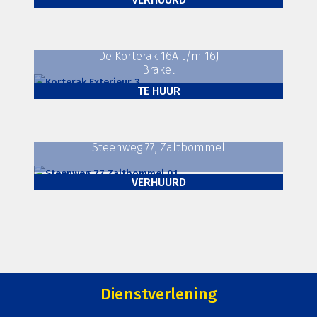
De Korterak 16A t/m 16J
Bedrijfsruimte
,
Kantoorruimte
Brakel
TE HUUR
Steenweg 77, Zaltbommel
Bedrijfsruimte
,
Kantoorruimte
VERHUURD
Kantoorruimte
Dienstverlening