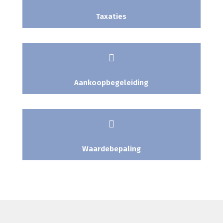
Taxaties

Aankoopbegeleiding

Waardebepaling