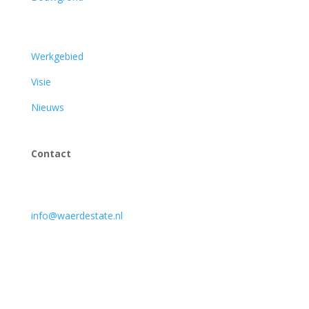
Over ons
Werkgebied
Visie
Nieuws
Contact
Actief in de Bommelerwaard en omstreken
info@waerdestate.nl
0418 66 66 66
KVK 30237554
BTW NL8191.07.785.b01
Bank NL54INGB0008116881