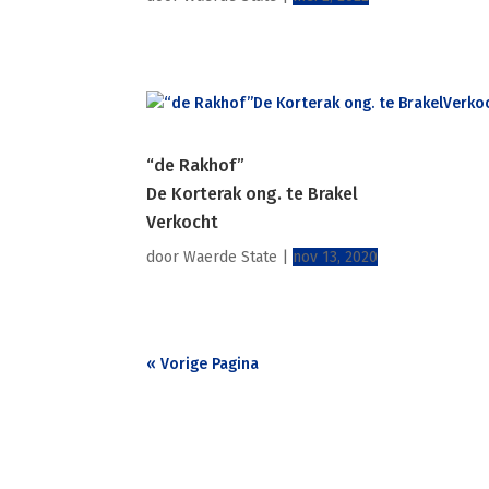
“de Rakhof”
De Korterak ong. te Brakel
Verkocht
door
Waerde State
|
nov 13, 2020
« Vorige Pagina