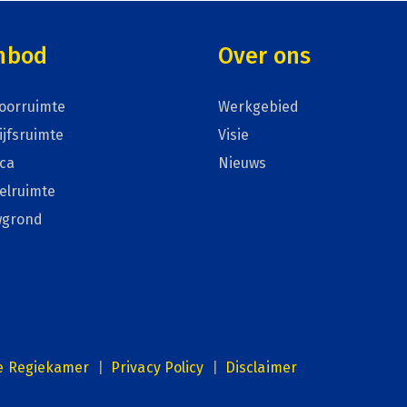
nbod
Over ons
oorruimte
Werkgebied
ijfsruimte
Visie
ca
Nieuws
elruimte
wgrond
e Regiekamer
|
Privacy Policy
|
Disclaimer